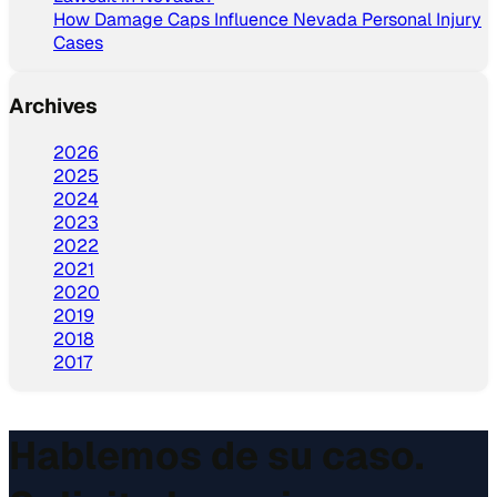
How Damage Caps Influence Nevada Personal Injury
Cases
Archives
2026
2025
2024
2023
2022
2021
2020
2019
2018
2017
Hablemos de su caso.