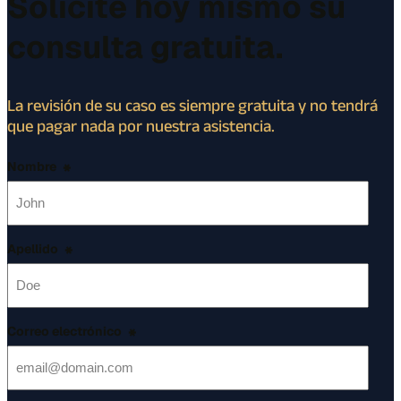
Solicite hoy mismo su
consulta gratuita.
La revisión de su caso es siempre gratuita y no tendrá
que pagar nada por nuestra asistencia.
Nombre
*
Apellido
*
Correo electrónico
*