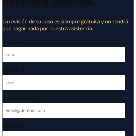
consulta gratuita.
La revisión de su caso es siempre gratuita y no tendrá
que pagar nada por nuestra asistencia.
Nombre
*
Apellido
*
Correo electrónico
*
Teléfono
*