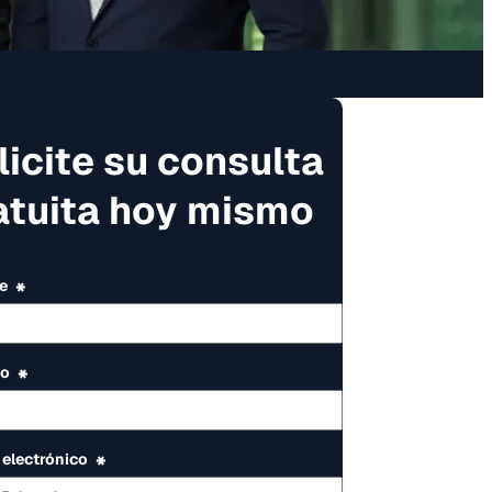
licite su consulta
atuita hoy mismo
e
*
do
*
 electrónico
*