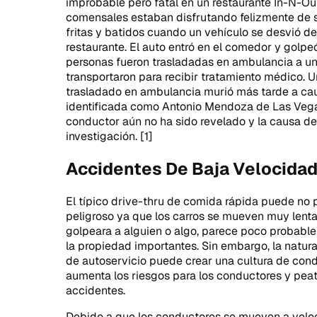
improbable pero fatal en un restaurante In-N-Out
comensales estaban disfrutando felizmente de
fritas y batidos cuando un vehículo se desvió de
restaurante. El auto entró en el comedor y golpe
personas fueron trasladadas en ambulancia a un 
transportaron para recibir tratamiento médico. U
trasladado en ambulancia murió más tarde a cau
identificada como Antonio Mendoza de Las Vega
conductor aún no ha sido revelado y la causa de
investigación. [1]
Accidentes De Baja Velocida
El típico drive-thru de comida rápida puede no
peligroso ya que los carros se mueven muy lentam
golpeara a alguien o algo, parece poco probabl
la propiedad importantes. Sin embargo, la natur
de autoservicio puede crear una cultura de con
aumenta los riesgos para los conductores y peat
accidentes.
Debido a que los conductores se mueven a velo