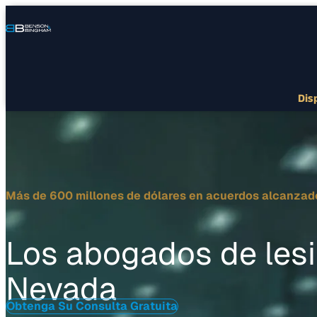
Connect
Our
Teléfono
with
Office
Us
Locations
Dis
Más de 600 millones de dólares en acuerdos alcanzad
Los abogados de les
Nevada
Obtenga Su Consulta Gratuita