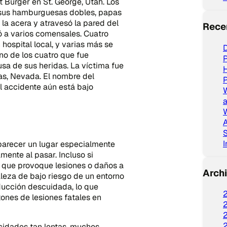
 Burger en St. George, Utah. Los
 sus hamburguesas dobles, papas
 la acera y atravesó la pared del
Rece
ó a varios comensales. Cuatro
hospital local, y varias más se
D
no de los cuatro que fue
P
sa de sus heridas. La víctima fue
s, Nevada. El nombre del
P
l accidente aún está bajo
a
W
d
A
S
 parecer un lugar especialmente
ente al pasar. Incluso si
e que provoque lesiones o daños a
Arch
aleza de bajo riesgo de un entorno
ducción descuidada, lo que
ones de lesiones fatales en
cidades tan lentas, muchos