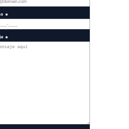
no
*
je
*