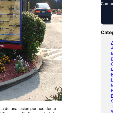
Campo
Cate
A
A
C
L
P
R
S
T
a de una lesión por accidente