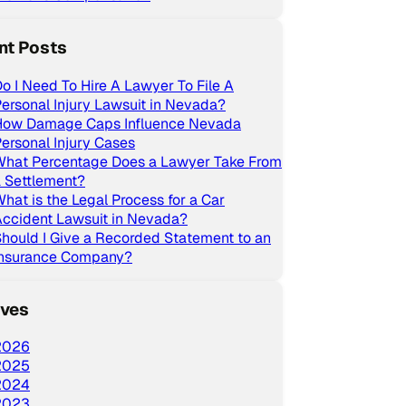
nt Posts
o I Need To Hire A Lawyer To File A
ersonal Injury Lawsuit in Nevada?
How Damage Caps Influence Nevada
ersonal Injury Cases
What Percentage Does a Lawyer Take From
 Settlement?
hat is the Legal Process for a Car
ccident Lawsuit in Nevada?
hould I Give a Recorded Statement to an
Insurance Company?
ives
2026
2025
2024
2023