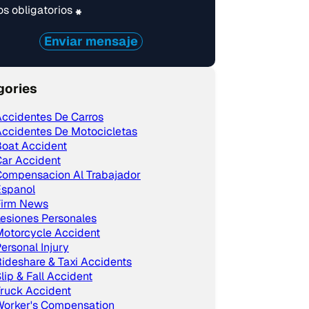
s obligatorios
*
Enviar mensaje
gories
ccidentes De Carros
ccidentes De Motocicletas
Boat Accident
ar Accident
Compensacion Al Trabajador
Espanol
Firm News
esiones Personales
Motorcycle Accident
ersonal Injury
ideshare & Taxi Accidents
lip & Fall Accident
ruck Accident
Worker's Compensation