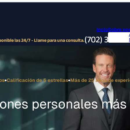
Incio
Sobre no
(702) 382-9
ponible las 24/7 - Llame para una consulta.
os
Calificación de 5 estrellas
Más de 25 años de exper
iones personales más 