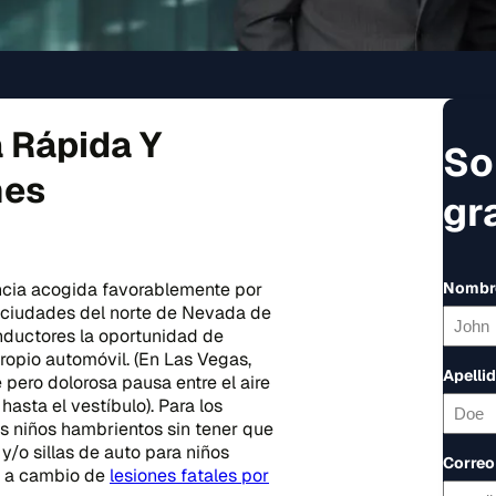
 Rápida Y
So
nes
gr
ncia acogida favorablemente por
Nombr
 ciudades del norte de Nevada de
onductores la oportunidad de
opio automóvil. (En Las Vegas,
Apelli
 pero dolorosa pausa entre el aire
asta el vestíbulo). Para los
s niños hambrientos sin tener que
y/o sillas de auto para niños
Correo
a a cambio de
lesiones fatales por